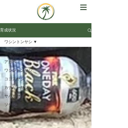
育成状況
ワシントンヤシ
全ての記事
アガベ
ワシントンヤシ
ココスヤシ
カナリーヤシ
サバルヤシ
ソテツ