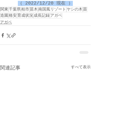
（ 2022/12/20 現在 ）
関東
千葉県
柏市
苗木
南国風リゾート
ヤシの木
苗
造園
格安
育成状況
成長記録
アガベ
アガベ
すべて表示
関連記事