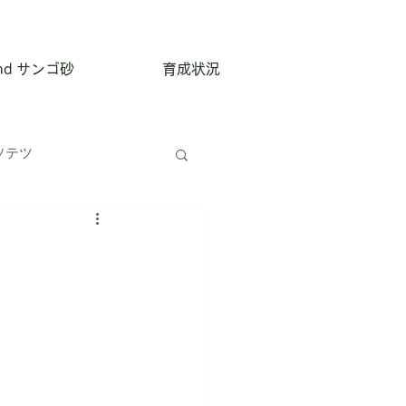
and サンゴ砂
育成状況
ソテツ