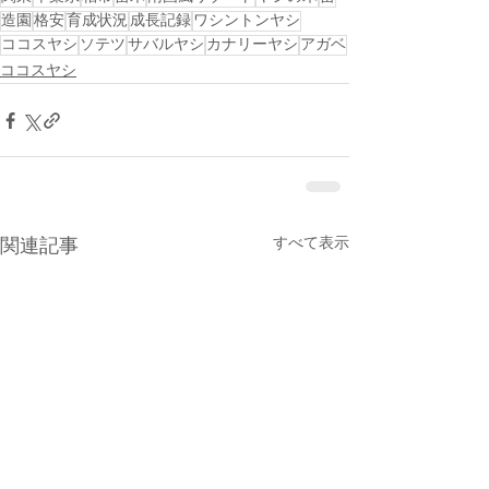
造園
格安
育成状況
成長記録
ワシントンヤシ
ココスヤシ
ソテツ
サバルヤシ
カナリーヤシ
アガベ
ココスヤシ
すべて表示
関連記事