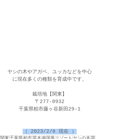
ヤシの木やアガベ、ユッカなどを中心
に現在多くの種類を育成中です。
栽培地【関東】
〒277-0932
千葉県柏市藤ヶ谷新田29-1
（ 2023/2/8 現在 ）
関東
千葉県
柏市
苗木
南国風リゾート
ヤシの木
苗