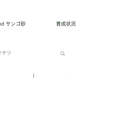
and サンゴ砂
育成状況
ソテツ