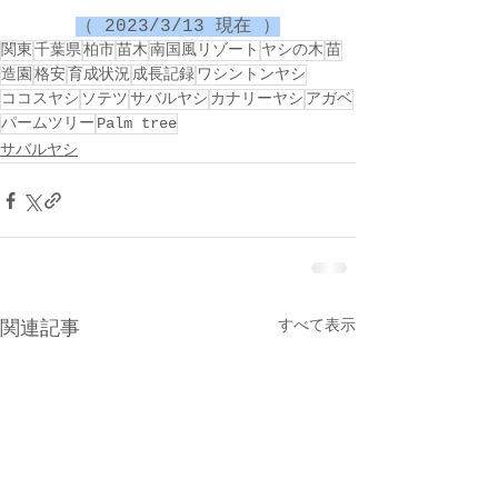
（ 2023/3/13 現在 ）
関東
千葉県
柏市
苗木
南国風リゾート
ヤシの木
苗
造園
格安
育成状況
成長記録
ワシントンヤシ
ココスヤシ
ソテツ
サバルヤシ
カナリーヤシ
アガベ
パームツリー
Palm tree
サバルヤシ
すべて表示
関連記事