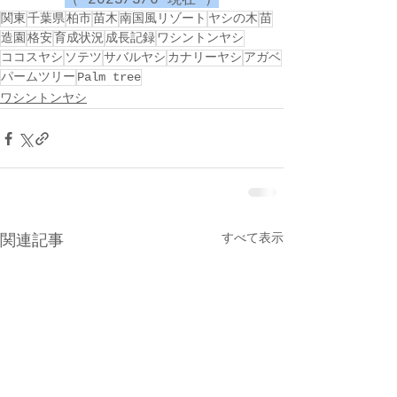
（ 2023/3/6 現在 ）
関東
千葉県
柏市
苗木
南国風リゾート
ヤシの木
苗
造園
格安
育成状況
成長記録
ワシントンヤシ
ココスヤシ
ソテツ
サバルヤシ
カナリーヤシ
アガベ
パームツリー
Palm tree
ワシントンヤシ
すべて表示
関連記事