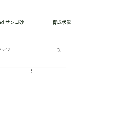
and サンゴ砂
育成状況
ソテツ